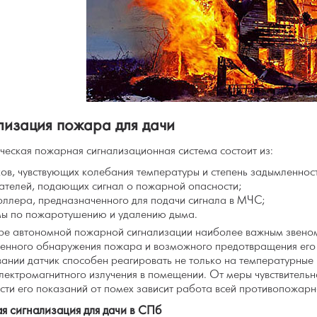
лизация пожара для дачи
ческая пожарная сигнализационная система состоит из:
ков, чувствующих колебания температуры и степень задымленнос
ателей, подающих сигнал о пожарной опасности;
оллера, предназначенного для подачи сигнала в МЧС;
мы по пожаротушению и удалению дыма.
уре автономной пожарной сигнализации наиболее важным звеном 
енного обнаружения пожара и возможного предотвращения его 
ании датчик способен реагировать не только на температурные к
электромагнитного излучения в помещении. От меры чувствительн
сти его показаний от помех зависит работа всей противопожарн
я сигнализация для дачи в СПб