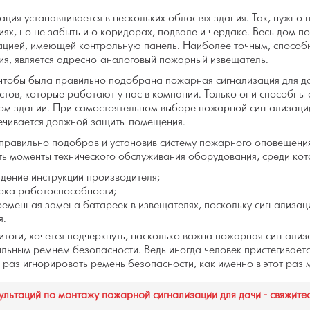
ация устанавливается в нескольких областях здания. Так, нужно 
ях, но не забыть и о коридорах, подвале и чердаке. Весь дом 
ацией, имеющей контрольную панель. Наиболее точным, спосо
ия, является адресно-аналоговый пожарный извещатель.
 чтобы была правильно подобрана пожарная сигнализация для д
стов, которые работают у нас в компании. Только они способны 
ом здании. При самостоятельном выборе пожарной сигнализации 
ечивается должной защиты помещения.
правильно подобрав и установив систему пожарного оповещения,
ь моменты технического обслуживания оборудования, среди кот
дение инструкции производителя;
рка работоспособности;
ременная замена батареек в извещателях, поскольку сигнализац
я.
итоги, хочется подчеркнуть, насколько важна пожарная сигнализа
льным ремнем безопасности. Ведь иногда человек пристегивается
о раз игнорировать ремень безопасности, как именно в этот раз
ультаций по монтажу пожарной сигнализации для дачи - свяжите