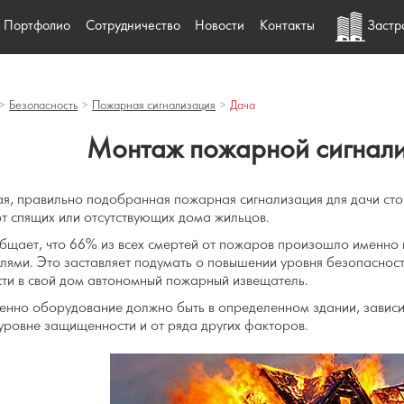
Портфолио
Сотрудничество
Новости
Контакты
Застр
>
Безопасность
>
Пожарная сигнализация
>
Дача
Монтаж пожарной сигнали
я, правильно подобранная пожарная сигнализация для дачи стоит
от спящих или отсутствующих дома жильцов.
щает, что 66% из всех смертей от пожаров произошло именно 
лями. Это заставляет подумать о повышении уровня безопасности
ти в свой дом автономный пожарный извещатель.
енно оборудование должно быть в определенном здании, зависит
уровне защищенности и от ряда других факторов.