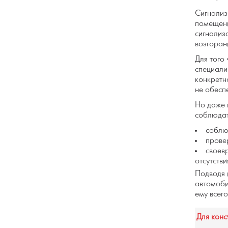
Сигнализ
помещени
сигнализ
возгоран
Для того
специали
конкретн
не обесп
Но даже 
соблюдат
соблю
прове
своев
отсутстви
Подводя 
автомоби
ему всег
Для конс