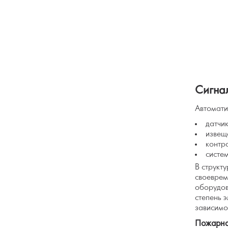
Сигна
Автомати
датчи
извещ
контр
систе
В структ
своеврем
оборудов
степень 
зависимо
Пожарна