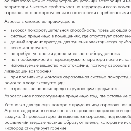
За счет этого можно сразу устранить источник возгорания и 
территории. Система срабатывает на территории всего поме
аэрозольного пожаротушения в соответствии с требованиями 
Аэрозоль множество преимуществ:
высокая пожаротушительная способность, превышающая о
система применима в помещениях, где отсутствует отоплени
данный вариант пригоден для тушения электрических приб
легко монтируется;
не требует установки дополнительного оборудования;
нет необходимости в перезагрузке генератора после исполь
используемые вещества малотоксичны, поэтому аэрозоль п
ликвидации возгорания;
при правильном монтаже аэрозольная система пожаротуше
ремонта в ходе эксплуатации;
аэрозоль не наносит вреда окружающим предметам.
Аэрозольное пожаротушение применимо там, где остальные сп
Установка для тушения пожара с применением аэрозоля назы
Агрегат содержит в своем составе аэрозолесодержащее вещес
воздуха. В процессе горения выделяется аэрозоль, под возде
распылении твердые частицы образуют пленку, которая не иск
кислород стимулирует горение.