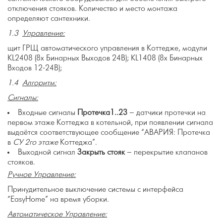
отключения стояков. Количество и место монтажа
определяют сантехники.
1.3
Управление:
щит ГРЩ автоматического управления в Коттедже, модули
KL2408 (8х Бинарных Выходов 24В); KL1408 (8х Бинарных
Входов 12-24В);
1.4
Алгоритм:
Сигналы:
Входные сигналы
Протечка1..23
– датчики протечки на
первом этаже Коттеджа в котельной, при появлении сигнала
выдаётся соответствующее сообщение “АВАРИЯ: Протечка
в
СУ 2го этаже
Коттеджа”.
Выходной сигнал
Закрыть стояк
– перекрытие клапанов
стояков.
Ручное Управление:
Принудительное выключение системы с интерфейса
“EasyHome” на время уборки.
Автоматическое Управление: