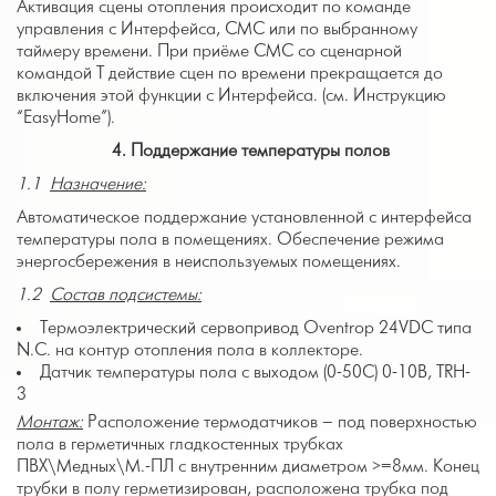
Активация сцены отопления происходит по команде
управления с Интерфейса, СМС или по выбранному
таймеру времени. При приёме СМС со сценарной
командой Т действие сцен по времени прекращается до
включения этой функции с Интерфейса. (см. Инструкцию
“EasyHome”).
4.
Поддержание температуры полов
1.1
Назначение:
Автоматическое поддержание установленной с интерфейса
температуры пола в помещениях. Обеспечение режима
энергосбережения в неиспользуемых помещениях.
1.2
Состав подсистемы:
Термоэлектрический сервопривод Oventrop 24VDC типа
N.С. на контур отопления пола в коллекторе.
Датчик температуры пола с выходом (0-50С) 0-10В, TRH-
3
Монтаж:
Расположение термодатчиков – под поверхностью
пола в герметичных гладкостенных трубках
ПВХ\Медных\М.-ПЛ с внутренним диаметром >=8мм. Конец
трубки в полу герметизирован, расположена трубка под