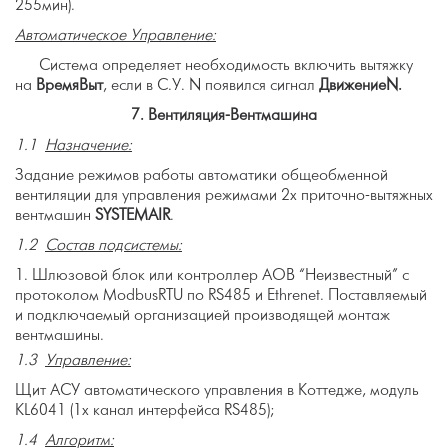
255мин).
Автоматическое Управление:
Система
определяет необходимость включить вытяжку
на
ВремяВыт
, если в С.У. N появился сигнал
Движение
N
.
7.
Вентиляция-Вентмашина
1.1
Назначение:
Задание режимов работы автоматики общеобменной
вентиляции для управления режимами 2х приточно-вытяжных
вентмашин
SYSTEMAIR
.
1.2
Состав подсистемы:
Шлюзовой блок или контроллер АОВ “Неизвестный” с
протоколом ModbusRTU по RS485 и Ethrenet. Поставляемый
и подключаемый организацией производящей монтаж
вентмашины.
1.3
Управление:
Щит АСУ автоматического управления в Коттедже, модуль
KL6041 (1х канал интерфейса RS485);
1.4
Алгоритм: