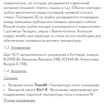
поверхностью, на которую укладывается отделочный
материал (ламинат, плитка, камень и т.д.). Обычно закладка
трубок выполняется перед последней заливкой полов в
стяжку. Последние 20 см трубки укладываются посередине
между греющими трубами или линиями греющего кабеля.
Второй конец трубки заходит и маскируется в подрозетнике
с датчиком Твоздуха, рядом с Выключателем. Большой
радиус изгиба при переходе со стены на пол необходим для
обеспечения сменяемости датчика температуры.
1.3
Управление:
Щит АСУ автоматического управления в Коттедже, модули
KL2408 (8х Бинарных Выходов 24В); KL3468 (8х Аналоговых
Входов 0-10В);
1.4
Алгоритм:
Сигналы:
Входной сигнал
Тпола
N -
Температура пола помещения.
Выходной сигнал
Ктп1-8
- Включение сервопривода для
поддержания заданной температуры пола в комнате N.
Ручное управление: