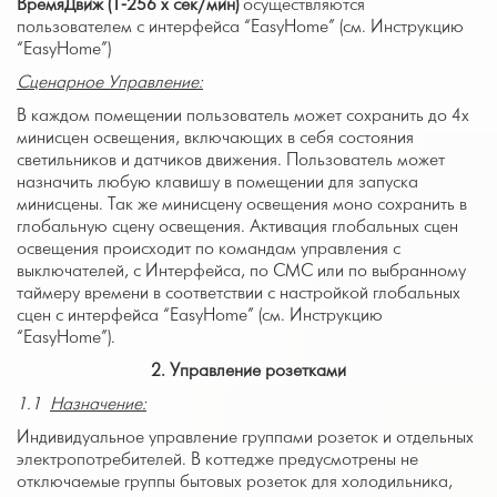
ВремяДвиж (1-256 х сек/мин)
осуществляются
пользователем с интерфейса “EasyHome” (см. Инструкцию
“EasyHome”)
Сценарное Управление:
В каждом помещении пользователь может сохранить до 4х
минисцен освещения, включающих в себя состояния
светильников и датчиков движения. Пользователь может
назначить любую клавишу в помещении для запуска
минисцены. Так же минисцену освещения моно сохранить в
глобальную сцену освещения. Активация глобальных сцен
освещения происходит по командам управления с
выключателей, с Интерфейса, по СМС или по выбранному
таймеру времени в соответствии с настройкой глобальных
сцен с интерфейса “EasyHome” (см. Инструкцию
“EasyHome”).
2.
Управление розетками
1.1
Назначение:
Индивидуальное управление группами розеток и отдельных
электропотребителей. В коттедже предусмотрены не
отключаемые группы бытовых розеток для холодильника,