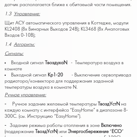
датчик располагается ближе к обитаемой части помещения.
1.3
Управление:
Щит АСУ автоматического управления в Коттедже, модули
KL2408 (8х Бинарных Выходов 24В); KL3468 (8х Аналоговых
Входов 0-10В);
1.4
Алгоритм:
Сигналы:
Входной сигнал
Твоздуха
N
- Температура воздуха в
комнате
Выходной сигнал
K
р1-20
- Выключение сервопривода
радиатора/конвектора для поддержания заданной
температуры воздуха в комнате N.
Ручное управление:
-
Ручное задание желаемой температуры
ТвоздУст
N
на
каждую комнату с интерфейса “EasyHome” в диапазоне 8-
30
0
С. (см. Инструкцию “EasyHome”).
-
Задание режима работы отопления в зоне
Включено
(поддержание
ТвоздУст
N
) или
Энергосбережение
“
ECO
”