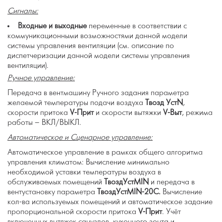
Сигналы:
Входные и выходные
переменные в соответствии с
коммуникационными возможностями данной модели
системы управления вентиляции (см. описание по
диспетчеризации данной модели системы управления
вентиляции).
Ручное управление:
Передача в вентмашину Ручного задания параметра
желаемой температуры подачи воздуха
Твозд Уст
N
,
скорости притока
V
-Прит
и скорости вытяжки
V
-Выт
, режима
работы – ВКЛ/ВЫКЛ.
Автоматическое и Сценарное управление:
Автоматическое управление в рамках общего алгоритма
управления климатом: Вычисление минимально
необходимой уставки температуры воздуха в
обслуживаемых помещений
ТвоздУст
MIN
и передача в
вентустановку параметра
ТвоздУст
MIN
-2
0
С.
Вычисление
кол-ва
используемых помещений и автоматическое задание
пропорциональной скорости притока
V
-Прит
. Учёт
включенных вытяжек санузлов, кухонного зонта и