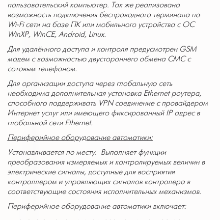
пользовательский компьютер. Так же реализована
возможность подключения беспроводного терминала по
Wi
-
Fi
сети на базе ПК или мобильного устройства с ОС
WinXP
, W
i
nCE, Android, Linux.
Для удалённого доступа и контроля предусмотрен
GSM
модем с возможностью двустороннего обмена СМС с
сотовым телефоном.
Для организации доступа через глобальную сеть
необходима дополнительная установка
Ethernet
роутера,
способного поддерживать
VPN
соединение с провайдером
Интернет услуг или имеющего фиксированный
IP
адрес в
глобальной сети
Ethernet
.
Периферийное оборудование автоматики:
Устанавливается по месту. Выполняет функции
преобразования измеряемых и контролируемых величин в
электрические сигналы, доступные для восприятия
контроллером и управляющих сигналов контролера в
соответствующие состояния исполнительных механизмов.
Периферийное оборудование автоматики включает: