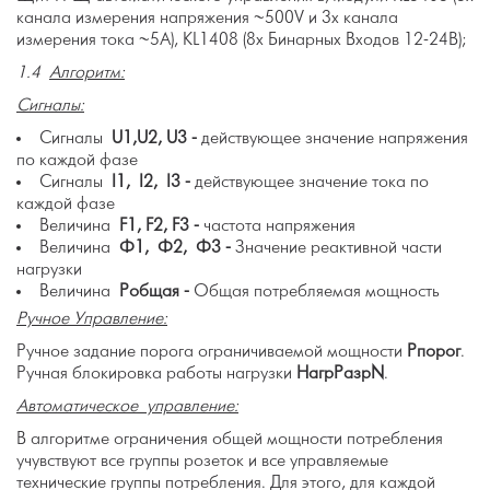
канала измерения напряжения ~500V и 3х канала
измерения тока ~5А), KL1408 (8х Бинарных Входов 12-24В);
1.4
Алгоритм:
Сигналы:
Сигналы
U
1,
U
2,
U
3 -
действующее значение напряжения
по каждой фазе
Сигналы
I
1,
I
2,
I
3 -
действующее значение тока по
каждой фазе
Величина
F
1,
F
2,
F
3 -
частота напряжения
Величина
Ф1, Ф2, Ф3 -
Значение реактивной части
нагрузки
Величина
Робщая -
Общая потребляемая мощность
Ручное Управление:
Ручное задание порога ограничиваемой мощности
Рпорог
.
Ручная блокировка работы нагрузки
НагрРазрN
.
Автоматическое управление:
В алгоритме ограничения общей мощности потребления
учувствуют все группы розеток и все управляемые
технические группы потребления. Для этого, для каждой