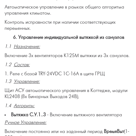
Автоматическое управление в рамках общего алгоритма
управления климатом.
Контроль исправности при наличии соответствующих
переменных.
6.
Управление индивидуальной вытяжкой из санузлов
1.1
Назначение:
Включение 3х вентиляторов K125М вытяжки из 3х санузлов.
1.2
Состав:
Реле с базой TRY-24VDC 1C-16A в щите ГРЩ
1.3
Управление:
Щит АСУ автоматического управления в Коттедже, модули
KL2408 (8х Бинарных Выходов 24В);
1.4
Алгоритм:
Вытяжка С.У.1..3
- Включение вытяжного вентилятора
Ручное Управление:
Включение постоянно или на заданный период
ВремяВыт
(1-