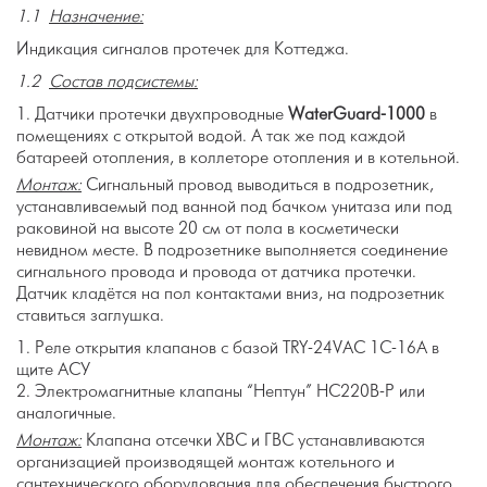
1.1
Назначение:
Индикация сигналов протечек для Коттеджа.
1.2
Состав подсистемы:
Датчики протечки двухпроводные
WaterGuard
-1000
в
помещениях с открытой водой. А так же под каждой
батареей отопления, в коллеторе отопления и в котельной.
Монтаж:
Сигнальный провод выводиться в подрозетник,
устанавливаемый под ванной под бачком унитаза или под
раковиной на высоте 20 см от пола в косметически
невидном месте. В подрозетнике выполняется соединение
сигнального провода и провода от датчика протечки.
Датчик кладётся на пол контактами вниз, на подрозетник
ставиться заглушка.
Реле открытия клапанов с базой TRY-24VAC 1C-16A в
щите АСУ
Электромагнитные клапаны “Нептун” НС220В-Р или
аналогичные.
Монтаж:
Клапана отсечки ХВС и ГВС устанавливаются
организацией производящей монтаж котельного и
сантехнического оборудования для обеспечения быстрого