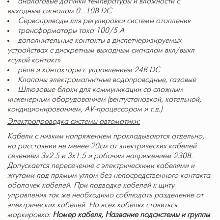
аналоговые датчики температуры и влажности с
выходным сигналом 0…10В DC
Сервоприводы для регулировки системы отопления
трансформаторы тока
10
0/5 А
дополнительные контакты в диспетчеризируемых
устройствах с дискретным выходным сигналом вкл/выкл
«сухой контакт»
реле и контакторы с управлением 24В DC
Клапаны электромагнитные водопроводные, газовые
Шлюзовые блоки для коммуникации со сложным
инженерным оборудованием (вентустановкой, котельной,
кондиционированием,
AV
-процессором и т.д.)
Электропроводка системы ав
томатики:
Кабели с низким напряжением прокладываются отдельно,
на расстоянии не менее 20см от электрических кабелей
сечением 3х2.5 и 3х1.5 и рабочим напряжением 230В.
Допускается пересечение с электрическими кабелями и
жгутами под прямым углом без непосредственного контакта
оболочек кабелей. При подводке кабелей к щиту
управления так же необходимо соблюдать разделение от
электрических кабелей. На всех кабелях ставиться
маркировка:
Номер кабеля, Название подсистемы и группы