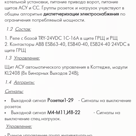
котельной установки, питание привода ворот, питание
щитов АСУ и СС. Группы розеток и нагрузок учувствуют в
общем алгоритме
диспетчеризации электроснабжения
по
ограничения потребляемой мощности.
1.2
Состав:
Реле с базой TRY-24VDC 1C-16A в щите ГРЩ и РЩ
Контакторы ABB ESB63-40, ESB40-40, ESB24-40 24VDC в
щите ГРЩ
1.3
Управление:
Щит АСУ автоматического управления в Коттедже, модули
KL2408 (8х Бинарных Выходов 24В);
1.4
Алгоритм:
Сигналы:
Выходной сигнал
Розетки1-29
- Сигналы на выключение
розеток
Выходной сигнал
M
4-
M
11,И8-22
- Сигналы на
выключение спец.нагрузок.
Управление:
- Ручное управление групп индивидуально