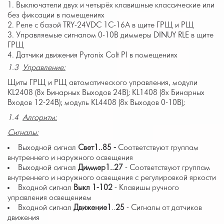
Выключатели двух и четырёх клавишные классические или
без фиксации в помещениях
Реле с базой TRY-24VDC 1C-16A в щите ГРЩ и РЩ
Управляемые сигналом 0-10В диммеры DINUY RLE в щите
ГРЩ
Датчики движения Pyronix Colt PI в помещениях
1.3
Управление:
Щиты ГРЩ и РЩ автоматического управления, модули
KL2408 (8х Бинарных Выходов 24В); KL1408 (8х Бинарных
Входов 12-24В); модуль KL4408 (8х Выходов 0-10В);
1.4
Алгоритм:
Сигналы:
Выходной сигнал
Свет1..85 -
Соответствуют группам
внутреннего и наружного освещения
Выходной сигнал
Диммер1..27
- Соответствуют группам
внутреннего и наружного освещения с регулировкой яркости
Входной сигнал
Выкл 1-102
- Клавишы ручного
управления освещением
Входной сигнал
Движение1
..
25
- Сигналы от датчиков
движения