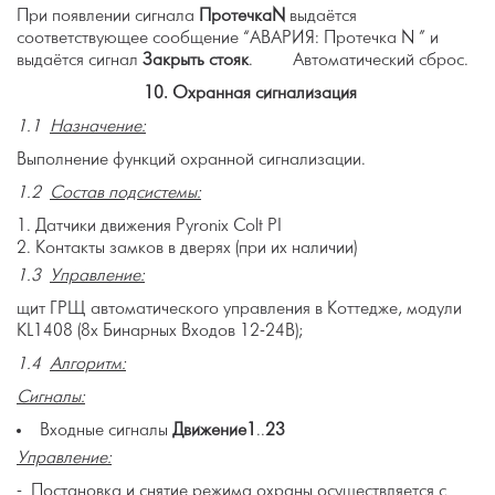
При появлении сигнала
Протечка
N
выдаётся
соответствующее сообщение “АВАРИЯ: Протечка N ” и
выдаётся сигнал
Закрыть стояк
. Автоматический сброс.
10.
Охранная сигнализация
1.1
Назначение:
Выполнение функций охранной сигнализации.
1.2
Состав подсистемы:
Датчики движения Pyronix Colt PI
Контакты замков в дверях (при их наличии)
1.3
Управление:
щит ГРЩ автоматического управления в Коттедже, модули
KL1408 (8х Бинарных Входов 12-24В);
1.4
Алгоритм:
Сигналы:
Входные сигналы
Движение1
..
23
Управление:
- Постановка и снятие режима охраны осуществляется с