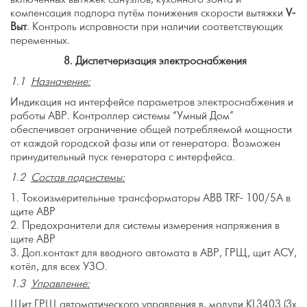
компенсация подпора путём понижения скорости вытяжки
V
-
Выт
. Контроль исправности при наличии соответствующих
переменных.
8.
Диспетчеризация электроснабжения
1.1
Назначение:
Индикация на интерфейсе параметров электроснабжения и
работы АВР. Контроллер системы “Умный Дом”
обеспечивает ограничение общей потребляемой мощности
от каждой городской фазы или от генератора. Возможен
принудительный пуск генератора с интерфейса.
1.2
Состав подсистемы:
Токоизмерительные трансформаторы ABB TRF- 100/5A в
щите АВР
Предохранители для системы измерения напряжения в
щите АВР
Доп.контакт для вводного автомата в АВР, ГРЩ, щит АСУ,
котёл, для всех УЗО.
1.3
Управление:
Щит ГРЩ автоматического управления в, модули KL3403 (3х