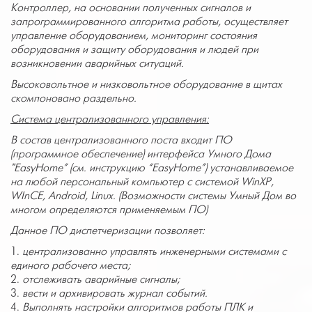
Контроллер, на основании полученных сигналов и
запрограммированного алгоритма работы, осуществляет
управление оборудованием, мониторинг состояния
оборудования и защиту оборудования и людей при
возникновении аварийных ситуаций.
Высоковольтное и низковольтное оборудование в щитах
скомпоновано раздельно.
Система централизованного управления:
В состав централизованного поста входит ПО
(программное обеспечение) интерфейса Умного Дома
"
EasyHome
” (см. инструкцию “
EasyHome
”) устанавливаемое
на любой персональный компьютер с системой
WinXP
,
WInCE, Android, Linux. (Возможности системы Умный Дом во
многом определяются применяемым ПО
)
Данное ПО диспетчеризации позволяет:
централизованно управлять инженерными системами с
единого рабочего места;
отслеживать аварийные сигналы;
вести и архивировать журнал событий.
Выполнять настройки алгоритмов работы ПЛК и