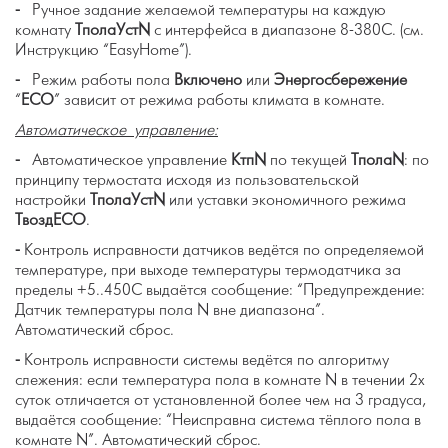
-
Ручное задание желаемой температуры на каждую
комнату
ТполаУст
N
с интерфейса в диапазоне 8-38
0
С. (см.
Инструкцию “EasyHome”).
-
Режим работы пола
Включено
или
Энергосбережение
“
ECO
” зависит от режима работы климата в комнате.
Автоматическое управление:
-
Автоматическое управление
КтпN
по текущей
Тпола
N
: по
принципу термостата исходя из пользовательской
настройки
ТполаУст
N
или уставки экономичного режима
Твозд
ECO
.
-
Контроль исправности датчиков ведётся по определяемой
температуре, при выходе температуры термодатчика за
пределы +5..45
0
С выдаётся сообщение: “Предупреждение:
Датчик температуры пола N вне диапазона”.
Автоматический сброс.
-
Контроль исправности системы ведётся по алгоритму
слежения: если температура пола в комнате N в течении 2х
суток отличается от установленной более чем на 3 градуса,
выдаётся сообщение: “Неисправна система тёплого пола в
комнате N”. Автоматический сброс.