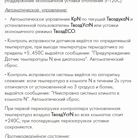
(поддержание экономичной уставки отопления 5-12
0
С)
Автоматическое управление:
-
Автоматическое управление
K
р
N
по текущей
Твоздуха
N
и
установленной пользователем
ТвоздУст
N
или уставки
экономичного режима
Твозд
ECO
.
-
Контроль исправности датчиков ведётся по определяемой
температуре, при выходе температуры термодатчика за
пределы +5..45
0
С выдаётся сообщение: “Предупреждение:
Датчик температуры N вне диапазона”. Автоматический
сброс.
-
Контроль исправности системы ведётся по алгоритму
слежения: если температура в комнате N в течении 2х суток
отличается от установленной на 3 градуса и более,
выдаётся сообщение: “Неисправна система климата в
комнате N”. Автоматический сброс.
При первой перезагрузке контроллера установленная
температура воздуха
ТвоздУст
N
во всех комнатах стоит
+24
0
С, при последующих перезагрузках уставки
сохраняются.
Противоаварийное состояние: