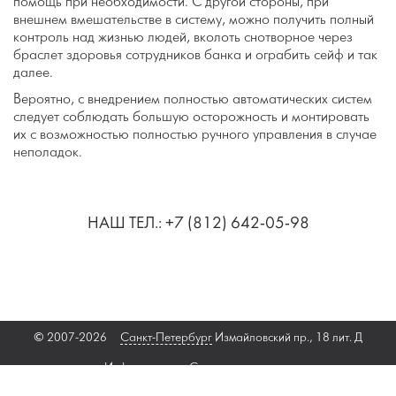
помощь при необходимости. С другой стороны, при
внешнем вмешательстве в систему, можно получить полный
контроль над жизнью людей, вколоть снотворное через
браслет здоровья сотрудников банка и ограбить сейф и так
далее.
Вероятно, с внедрением полностью автоматических систем
следует соблюдать большую осторожность и монтировать
их с возможностью полностью ручного управления в случае
неполадок.
НАШ ТЕЛ.: +7 (812) 642-05-98
© 2007-2026
Санкт-Петербург
Измайловский пр., 18 лит. Д
Информация
Связаться с нами
Разработка сайта веб-студия
Anemone